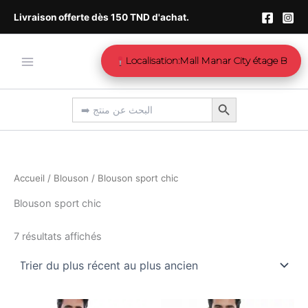
Trié
Aller
du
Livraison offerte dès 150 TND d'achat.
plus
au
récent
contenu
au
plus
Localisation:Mall Manar City étage B
ancien
Search Button
Search
for:
Accueil
/
Blouson
/ Blouson sport chic
Blouson sport chic
7 résultats affichés
Le
Le
Le
Le
Ce
Ce