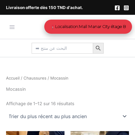
Trié
Aller
du
Livraison offerte dès 150 TND d'achat.
plus
au
récent
contenu
au
plus
Localisation:Mall Manar City étage B
ancien
Search Button
Search
for:
Accueil
/
Chaussures
/ Mocassin
Mocassin
Affichage de 1–12 sur 16 résultats
Le
Le
Le
Le
Ce
Ce