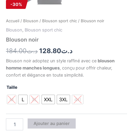
-30%
Accueil
/
Blouson
/
Blouson sport chic
/ Blouson noir
Blouson
,
Blouson sport chic
Blouson noir
184.00
د.ت
128.80
د.ت
Blouson noir adoptez un style raffiné avec ce
blouson
homme manches longues
, conçu pour offrir chaleur,
confort et élégance en toute simplicité.
Taille
M
L
XL
XXL
3XL
4xl
Ajouter au panier