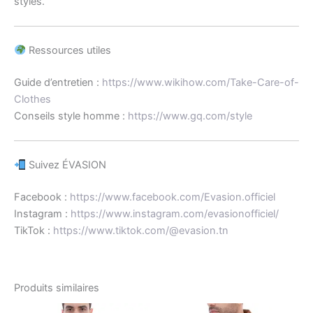
styles.
Ressources utiles
Guide d’entretien :
https://www.wikihow.com/Take-Care-of-
Clothes
Conseils style homme :
https://www.gq.com/style
Suivez ÉVASION
Facebook :
https://www.facebook.com/Evasion.officiel
Instagram :
https://www.instagram.com/evasionofficiel/
TikTok :
https://www.tiktok.com/@evasion.tn
Produits similaires
Le
Le
Le
Le
Ce
Ce