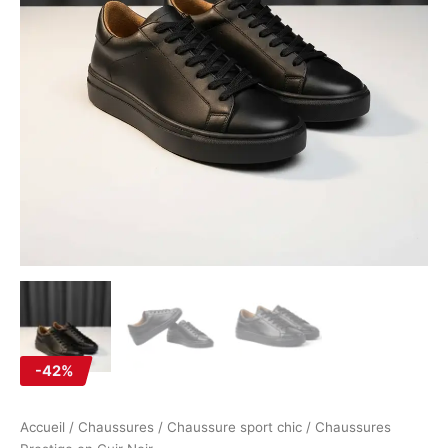
-42%
Accueil
/
Chaussures
/
Chaussure sport chic
/ Chaussures