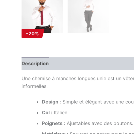
-20%
Description
Information complémentaire
Av
Une chemise à manches longues unie est un vêtem
informelles.
Design :
Simple et élégant avec une cou
Col :
Italien.
Poignets :
Ajustables avec des boutons.
Matériaux :
Souvent en coton pour le con