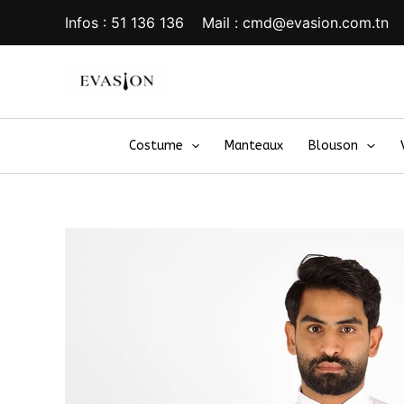
Aller
Infos : 51 136 136 Mail : cmd@evasion.com.tn
au
contenu
Costume
Manteaux
Blouson