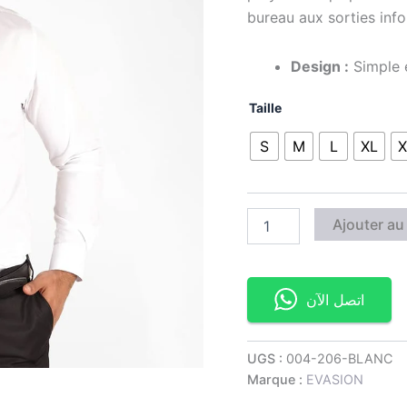
bureau aux sorties info
Design :
Simple e
Taille
S
M
L
XL
X
Ajouter au
اتصل الآن
UGS :
004-206-BLANC
Marque :
EVASION