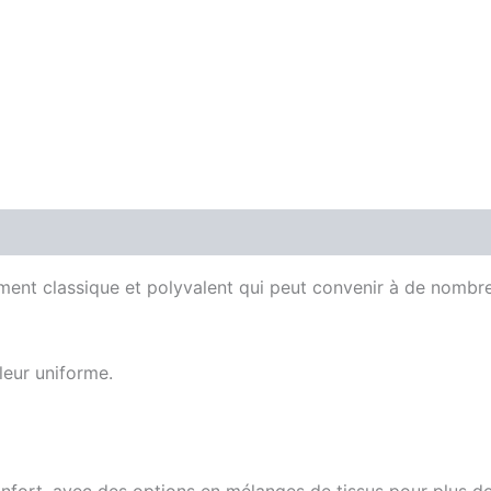
is (0)
ent classique et polyvalent qui peut convenir à de nombre
leur uniforme.
fort, avec des options en mélanges de tissus pour plus de 