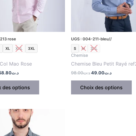
peuvent
p
être
êt
choisies
c
sur
s
la
la
213 rose
UGS : 004-211-bleu//
page
p
XL
XXL
3XL
S
M
3XL
du
d
Chemise
produit
p
Col Mao Rose
Chemise Bleu Petit Rayé ref
58.80
د.ت
98.00
د.ت
49.00
د.ت
x des options
Choix des options
Le
Le
Ce
prix
prix
produit
nitial
actuel
tait :
est :
a
د.ت44.00.
د.ت88.00.