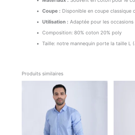
Coupe :
Disponible en coupe classique o
Utilisation :
Adaptée pour les occasions 
Composition: 80% coton 20% poly
Taille: notre mannequin porte la taille L 
Produits similaires
Le
Le
Ce
prix
prix
produit
initial
actuel
i
était :
est :
é
a
د.ت49.00.
د.ت98.00.
plusieurs
variations.
Les
options