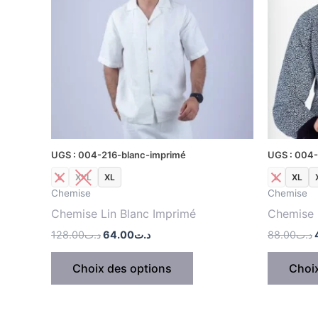
plusieurs
variations.
Les
options
peuvent
être
choisies
sur
la
UGS : 004-216-blanc-imprimé
UGS : 004-
page
L
XXL
XL
L
XL
du
Chemise
Chemise
produit
Chemise Lin Blanc Imprimé
Chemise 
128.00
د.ت
64.00
د.ت
88.00
د.ت
Choix des options
Choi