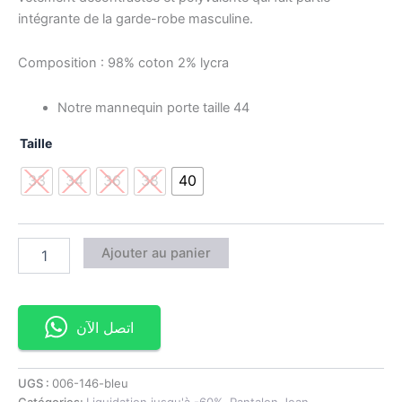
intégrante de la garde-robe masculine.
Composition : 98% coton 2% lycra
Notre mannequin porte taille 44
Taille
33
34
36
38
40
Ajouter au panier
اتصل الآن
UGS :
006-146-bleu