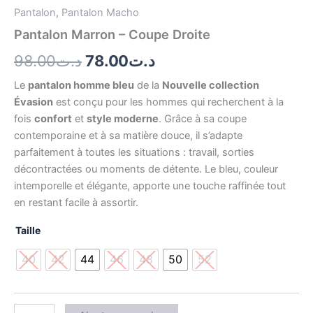
Pantalon
,
Pantalon Macho
Pantalon Marron – Coupe Droite
98.00
د.ت
78.00
د.ت
Le
pantalon homme bleu
de la
Nouvelle collection
Évasion
est conçu pour les hommes qui recherchent à la
fois
confort
et
style moderne
. Grâce à sa coupe
contemporaine et à sa matière douce, il s’adapte
parfaitement à toutes les situations : travail, sorties
décontractées ou moments de détente. Le bleu, couleur
intemporelle et élégante, apporte une touche raffinée tout
en restant facile à assortir.
Taille
40
42
44
46
48
50
52