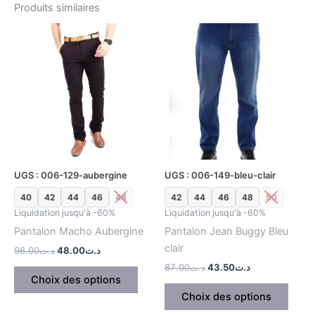
Produits similaires
Le
Le
Le
Le
Ce
Ce
prix
prix
prix
prix
produit
produ
initial
actuel
initial
actuel
était :
est :
a
était :
est :
a
د.ت43.50.
د.ت87.00.
د.ت48.00.
د.ت96.00.
plusieurs
plusi
variations.
variat
Les
Les
options
optio
peuvent
peuv
être
être
UGS : 006-129-aubergine
UGS : 006-149-bleu-clair
choisies
chois
40
42
44
46
48
42
44
46
48
50
sur
sur
Liquidation jusqu'à -60%
Liquidation jusqu'à -60%
la
la
Pantalon Macho Aubergine
Pantalon Jean Buggy Bleu
page
page
clair
du
du
96.00
د.ت
48.00
د.ت
produit
produ
87.00
د.ت
43.50
د.ت
Choix des options
Choix des options