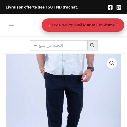
Aller
Livraison offerte dès 150 TND d'achat.
au
contenu
Localisation:Mall Manar City étage B
Search Button
Search
for:
quantité
Le
Le
de
Pantalon
prix
prix
Noir
initial
actuel
Ref143
était :
est :
د.ت89.00.
د.ت128.00.