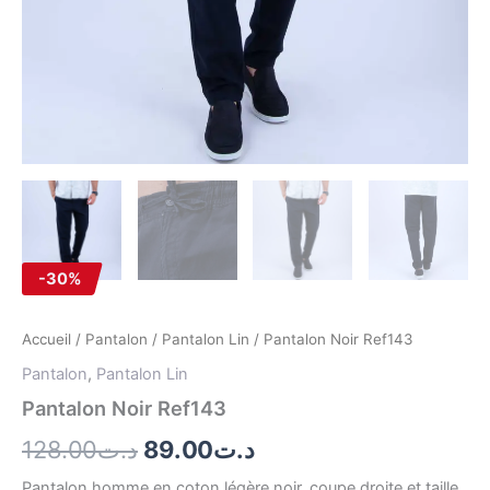
-30%
Accueil
/
Pantalon
/
Pantalon Lin
/ Pantalon Noir Ref143
Pantalon
,
Pantalon Lin
Pantalon Noir Ref143
128.00
د.ت
89.00
د.ت
Pantalon homme en coton légère noir, coupe droite et taille