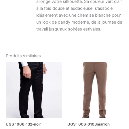
allonge votre silhouette. Sa couleur vert clair,
à la fois douce et audacieuse, s’associe
idéalement avec une chemise blanche pour
un look de dandy moderne, de la journée de
travail jusqu’aux soirées estivales.
Produits similaires
Le
Le
Le
Le
Ce
Ce
prix
prix
prix
prix
produit
produ
initial
actuel
initial
actuel
était :
est :
a
était :
est :
a
د.ت89.20.
د.ت119.00.
د.ت77.40.
د.ت129.00.
plusieurs
plusi
variations.
variat
Les
Les
options
optio
peuvent
peuv
être
être
UGS : 006-132-noir
UGS : 006-0103marron
choisies
chois