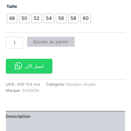
Taille
48
50
52
54
56
58
60
Ajouter au panier
اتصل الآن
UGS :
006-154 noir
Catégorie:
Pantalon tergale
Marque :
EVASION
Description
Information complémentaire