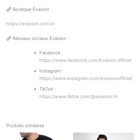
Boutique Évasion
https://evasion.com.tn
Réseaux sociaux Évasion
Facebook :
https://www.facebook.com/Evasion.officiel
Instagram :
https://www.instagram.com/evasionofficiel/
TikTok :
https://www.tiktok.com/@evasion.tn
Produits similaires
Le
Le
Le
Le
Ce
Ce
prix
prix
prix
prix