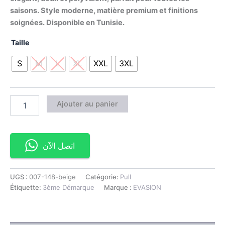
saisons. Style moderne, matière premium et finitions
soignées. Disponible en Tunisie.
Taille
S
M
L
XL
XXL
3XL
Ajouter au panier
اتصل الآن
UGS :
007-148-beige
Catégorie:
Pull
Étiquette:
3ème Démarque
Marque :
EVASION