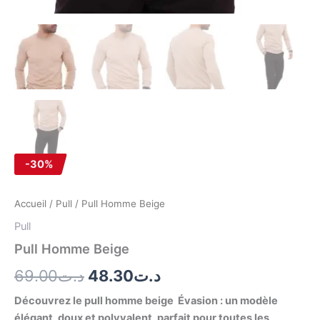
-30%
Accueil
/
Pull
/ Pull Homme Beige
Pull
Pull Homme Beige
69.00
د.ت
48.30
د.ت
Découvrez le pull homme beige Évasion : un modèle
élégant, doux et polyvalent, parfait pour toutes les