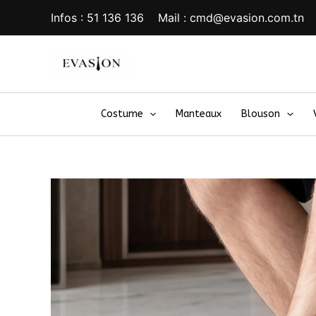
Aller
Infos : 51 136 136 Mail : cmd@evasion.com.tn
au
contenu
Costume
Manteaux
Blouson