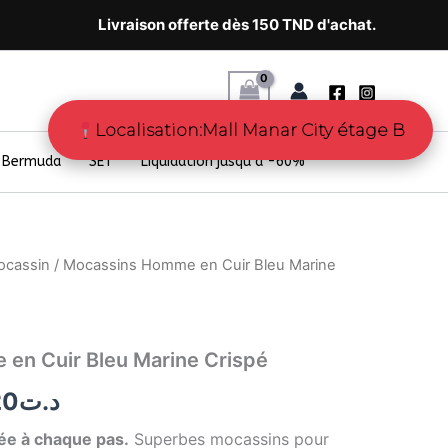
Livraison offerte dès 150 TND d'achat.
Localisation:Mall Manar City étage B
Bermuda
SET
Liquidation jusqu’à -60%
ocassin
/ Mocassins Homme en Cuir Bleu Marine
Le
prix
al
actuel
en Cuir Bleu Marine Crispé
 :
est :
20
د.ت
د.ت99.20.
د.ت124.00.
ée à chaque pas.
Superbes mocassins pour