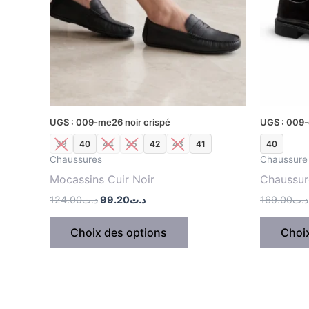
Les
options
peuvent
être
choisies
sur
la
UGS : 009-me26 noir crispé
UGS : 009
page
39
40
44
45
42
43
41
40
du
Chaussures
Chaussure 
produit
Mocassins Cuir Noir
Chaussur
124.00
د.ت
99.20
د.ت
169.00
د.ت
Choix des options
Choi