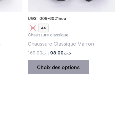
ur
sur
la
UGS : 009-6021nou
age
page
43
44
u
du
Chaussure classique
roduit
produit
n
Chaussure Classique Marron
169.00
د.ت
98.00
د.ت
Choix des options