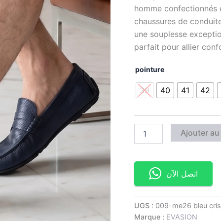
homme confectionnés en
chaussures de conduite
une souplesse exceptio
parfait pour allier confo
pointure
39
40
41
42
Ajouter au
اتصل الآن
UGS :
009-me26 bleu cri
Marque :
EVASION