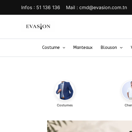
Aller
Infos : 51 136 136 Mail : cmd@evasion.com.tn
au
contenu
Costume
Manteaux
Blouson
Costumes
Che