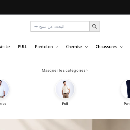
Search Button
Search
for:
Veste
PULL
Pantalon
Chemise
Chaussures
Masquer les catégories
⌃
mise
Pull
Pan