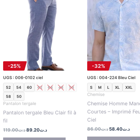
prix
prix
prix
prix
produit
initial
actuel
initial
actu
était :
est :
était :
est :
a
د.ت86.00.
د.ت89.20.
د.ت119.00.
plusieurs
variations.
Les
options
peuvent
être
-25%
-32%
choisies
sur
UGS : 006-0102 ciel
UGS : 004-224 Bleu Ciel
la
52
54
60
62
64
48
56
S
M
L
XL
XXL
page
Chemise
58
50
du
Chemise Homme Man
Pantalon tergale
produit
Courtes – Imprimé Feui
Pantalon tergale Bleu Clair fil à
Ciel
fil
86.00
د.ت
58.40
د.ت
119.00
د.ت
89.20
د.ت