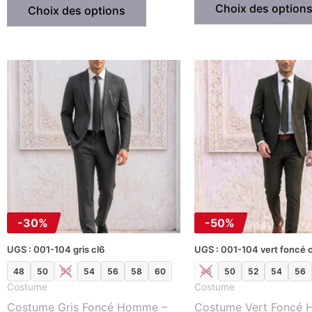
Choix des option
Choix des options
Le
Le
Le
Le
Ce
prix
prix
prix
pr
produit
initial
actuel
initial
ac
était :
est :
était :
es
a
د.ت570.00.
د.ت399.00.
د.ت570.00.
plusieurs
variations.
Les
options
peuvent
être
-30%
-50%
choisies
sur
UGS : 001-104 gris cl6
UGS : 001-104 vert foncé c
la
48
50
52
54
56
58
60
48
50
52
54
56
page
Costume
Costume
du
Costume Gris Foncé Homme –
Costume Vert Foncé