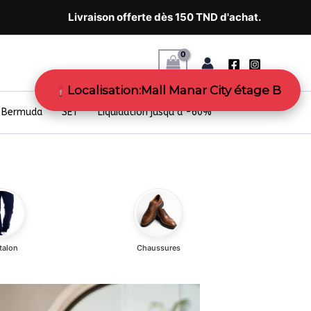
Livraison offerte dès 150 TND d'achat.
Localisation:Mall Manar City étage B
Bermuda
SET
Liquidation jusqu’à -60%
talon
Chaussures