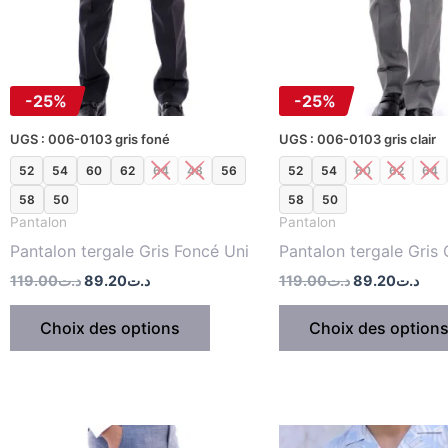
Les
options
peuvent
être
-25%
-25%
choisies
sur
UGS : 006-0103 gris foné
UGS : 006-0103 gris clair
la
52
54
60
62
64
48
56
52
54
60
62
64
page
58
50
58
50
du
Pantalon
Pantalon
produit
Pantalon tergale Gris Foncé Uni
Pantalon tergale Gris 
119.00
د.ت
89.20
د.ت
119.00
د.ت
89.20
د.ت
Choix des options
Choix des option
Le
Le
Le
Le
Ce