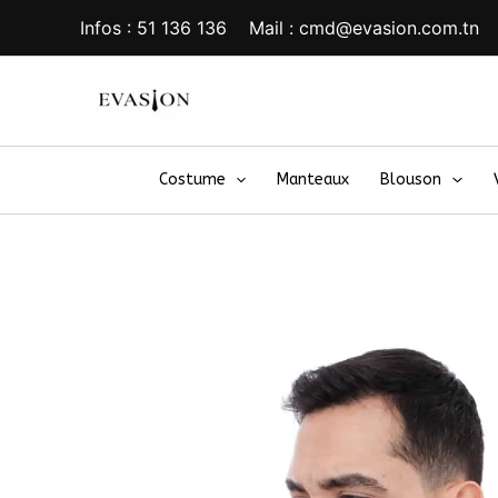
Aller
Infos : 51 136 136 Mail : cmd@evasion.com.tn
au
contenu
Costume
Manteaux
Blouson