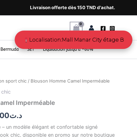
Livraison offerte dès 150 TND d'achat.
Localisation:Mall Manar City étage B
Bermuda
SET
Liquidation jusqu’à -60%
on sport chic
/ Blouson Homme Camel Imperméable
Le
 chic
prix
amel Imperméable
al
actuel
.00
د.ت
 :
est :
– un modèle élégant et confortable signé
د.ت114.00.
د.ت228.00.
 look chic, disponible en promo sur notre boutique