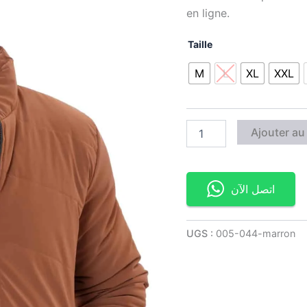
en ligne.
Taille
M
L
XL
XXL
Ajouter au
اتصل الآن
UGS :
005-044-marron