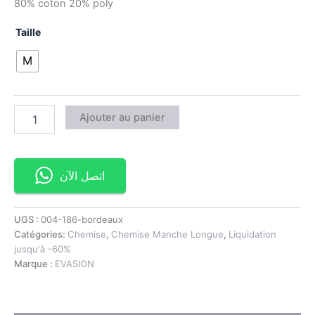
80% coton 20% poly
Taille
M
Ajouter au panier
اتصل الآن
UGS :
004-186-bordeaux
Catégories:
Chemise
,
Chemise Manche Longue
,
Liquidation
jusqu'à -60%
Marque :
EVASION