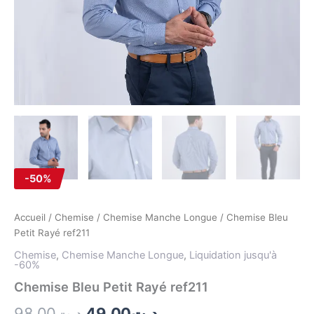
-50%
Accueil
/
Chemise
/
Chemise Manche Longue
/ Chemise Bleu
Petit Rayé ref211
Chemise
,
Chemise Manche Longue
,
Liquidation jusqu'à
-60%
Chemise Bleu Petit Rayé ref211
98.00
د.ت
49.00
د.ت