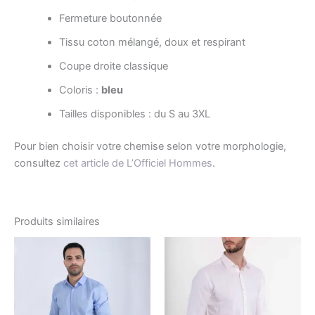
Fermeture boutonnée
Tissu coton mélangé, doux et respirant
Coupe droite classique
Coloris :
bleu
Tailles disponibles : du S au 3XL
Pour bien choisir votre chemise selon votre morphologie,
consultez
cet article de L’Officiel Hommes
.
Produits similaires
Le
Le
Le
Le
Ce
Ce
prix
prix
prix
prix
produit
produ
initial
actuel
initial
actuel
était :
est :
a
était :
est :
a
د.ت47.00.
د.ت94.00.
د.ت49.00.
د.ت98.00.
plusieurs
plusi
variations.
variat