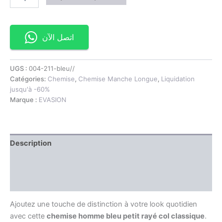
اتصل الآن
UGS :
004-211-bleu//
Catégories:
Chemise
,
Chemise Manche Longue
,
Liquidation
jusqu'à -60%
Marque :
EVASION
Description
Information complémentaire
Avis (0)
Ajoutez une touche de distinction à votre look quotidien
avec cette
chemise homme bleu petit rayé col classique
.