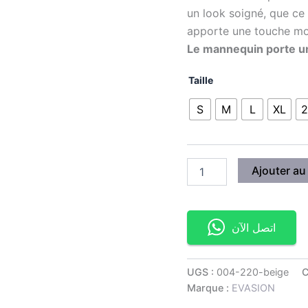
un look soigné, que ce 
apporte une touche mod
Le mannequin porte un
Taille
S
M
L
XL
2
Ajouter au
اتصل الآن
UGS :
004-220-beige
C
Marque :
EVASION