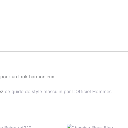
pour un look harmonieux.
tez
ce guide de style masculin par L’Officiel Hommes
.
Le
Le
Le
Le
Ce
C