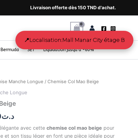
Livraison offerte dès 150 TND d'achat.
📍
Localisation:Mall Manar City étage B
Bermuda
SET
Liquidation jusqu’à -60%
ise Manche Longue
/ Chemise Col Mao Beige
Le
che Longue
prix
Beige
l
actuel
0
د.ت
:
est :
 élégante avec cette
chemise col mao beige
pour
د.ت78.40.
د.ت98.00.
 et son tissu léger en font une pièce idéale pour