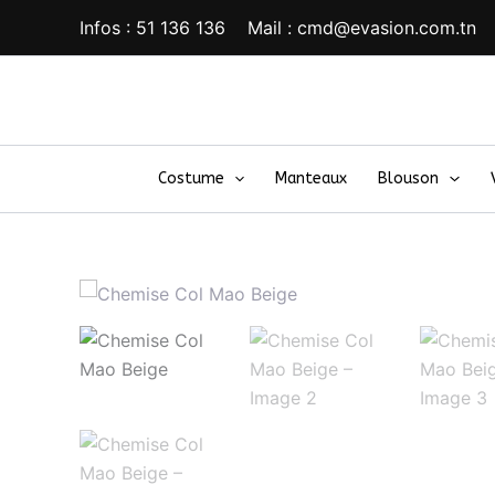
Aller
Infos : 51 136 136 Mail : cmd@evasion.com.tn
au
contenu
Costume
Manteaux
Blouson