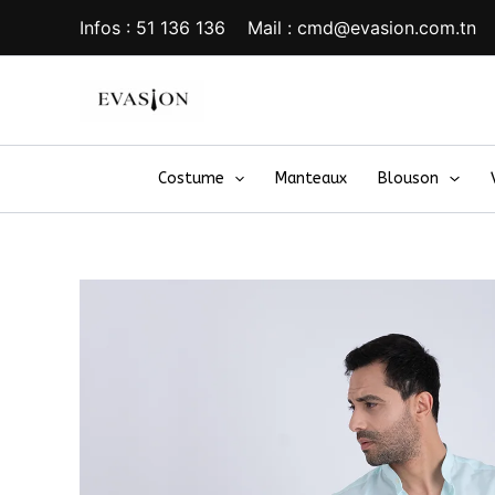
Aller
Infos : 51 136 136 Mail : cmd@evasion.com.tn
au
contenu
Costume
Manteaux
Blouson