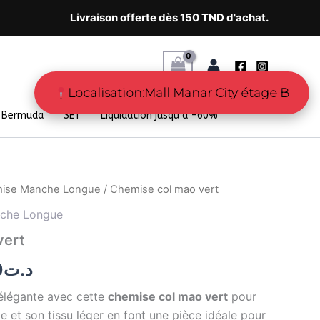
Livraison offerte dès 150 TND d'achat.
Localisation:Mall Manar City étage B
Bermuda
SET
Liquidation jusqu’à -60%
ise Manche Longue
/ Chemise col mao vert
Le
che Longue
prix
vert
l
actuel
0
د.ت
:
est :
 élégante avec cette
chemise col mao vert
pour
د.ت58.80.
د.ت98.00.
 et son tissu léger en font une pièce idéale pour