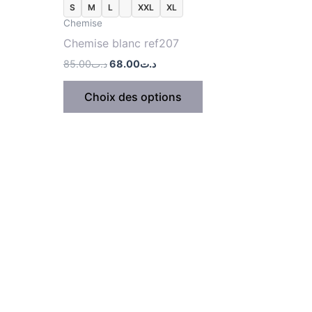
S
M
L
XXL
XL
u
du
Chemise
roduit
produit
Chemise blanc ref207
85.00
د.ت
68.00
د.ت
Choix des options