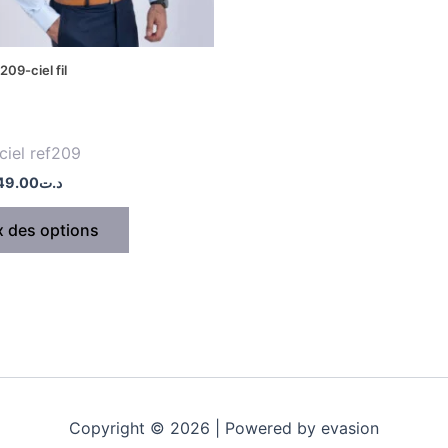
choisies
sur
la
09-ciel fil
page
du
produit
ciel ref209
49.00
د.ت
x des options
Copyright © 2026 | Powered by evasion