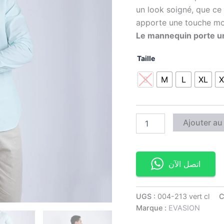
un look soigné, que ce 
apporte une touche mod
Le mannequin porte un
Taille
S
M
L
XL
X
Ajouter au
اتصل الآن
UGS :
004-213 vert cl
C
Marque :
EVASION