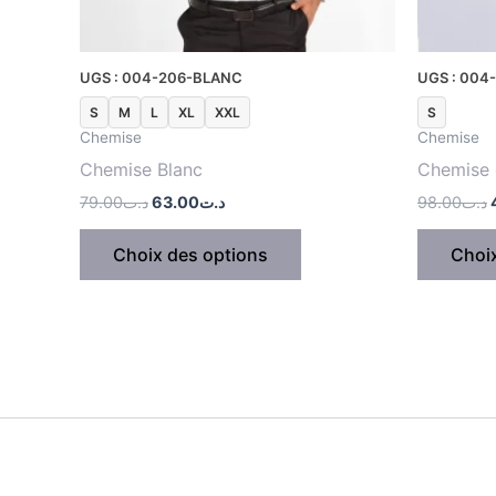
choisies
sur
la
UGS : 004-206-BLANC
UGS : 004-2
page
S
M
L
XL
XXL
S
du
Chemise
Chemise
produit
Chemise Blanc
Chemise 
79.00
د.ت
63.00
د.ت
98.00
د.ت
Choix des options
Choi