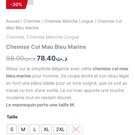
-20%
Accueil
/
Chemise
/
Chemise Manche Longue
/ Chemise Col
Mao Bleu Marine
Chemise
,
Chemise Manche Longue
Chemise Col Mao Bleu Marine
98.00
د.ت
78.40
د.ت
Misez sur la simplicité élégante avec cette
chemise col mao
bleu marine
pour homme. Sa coupe droite et son tissu léger
en font une pièce idéale pour un look soigné, que ce soit au
travail ou lors d’une sortie. Le col mao apporte une touche
moderne tout en restant discret.
Le mannequin porte une taille M.
Taille
S
M
L
XL
2XL
3XL