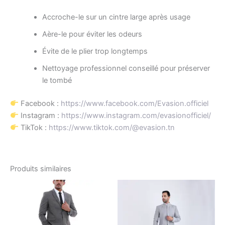
Accroche-le sur un cintre large après usage
Aère-le pour éviter les odeurs
Évite de le plier trop longtemps
Nettoyage professionnel conseillé pour préserver
le tombé
Facebook :
https://www.facebook.com/Evasion.officiel
Instagram :
https://www.instagram.com/evasionofficiel/
TikTok :
https://www.tiktok.com/@evasion.tn
Produits similaires
Le
Le
Le
Le
Ce
Ce
prix
prix
prix
prix
produit
produ
initial
actuel
initial
actuel
était :
est :
a
était :
est :
a
د.ت270.00.
د.ت540.00.
د.ت285.00.
د.ت570.00.
plusieurs
plusi