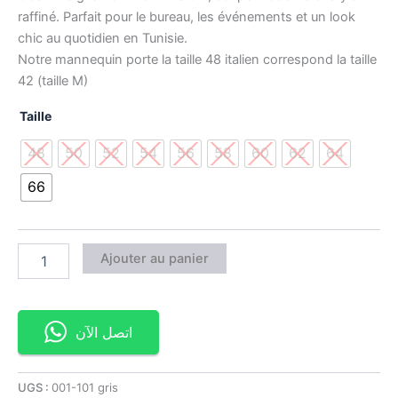
raffiné. Parfait pour le bureau, les événements et un look
chic au quotidien en Tunisie.
Notre mannequin porte la taille 48 italien correspond la taille
42 (taille M)
Taille
48
50
52
54
56
58
60
62
64
66
Ajouter au panier
اتصل الآن
UGS :
001-101 gris