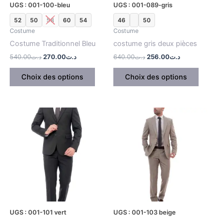
UGS : 001-100-bleu
UGS : 001-089-gris
choisies
chois
52
50
58
60
54
46
50
sur
sur
Costume
Costume
la
la
Costume Traditionnel Bleu
costume gris deux pièces
page
page
du
du
540.00
د.ت
270.00
د.ت
640.00
د.ت
256.00
د.ت
produit
produ
Choix des options
Choix des options
Le
Le
Le
Le
Ce
Ce
prix
prix
prix
prix
produit
produ
initial
actuel
initial
actuel
était :
est :
a
était :
est :
a
د.ت285.00.
د.ت570.00.
د.ت285.00.
د.ت570.00.
plusieurs
plusi
variations.
variat
Les
Les
options
optio
peuvent
peuv
être
être
UGS : 001-101 vert
UGS : 001-103 beige