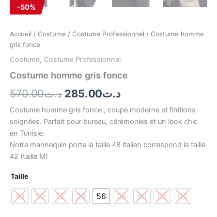
-50%
Accueil
/
Costume
/
Costume Professionnel
/ Costume homme
gris fonce
Costume
,
Costume Professionnel
Costume homme gris fonce
570.00
د.ت
285.00
د.ت
Costume homme gris fonce , coupe moderne et finitions
soignées. Parfait pour bureau, cérémonies et un look chic
en Tunisie.
Notre mannequin porte la taille 48 italien correspond la taille
42 (taille M)
Taille
48
50
52
54
56
58
60
62
64