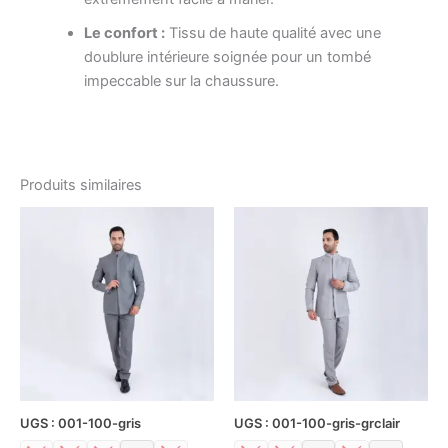
Le confort :
Tissu de haute qualité avec une
doublure intérieure soignée pour un tombé
impeccable sur la chaussure.
Produits similaires
Le
Le
Ce
Ce
prix
prix
produit
produ
initial
actuel
a
était :
est :
a
د.ت270.00.
د.ت540.00.
plusieurs
plusi
variations.
variat
Les
Les
options
optio
peuvent
peuv
être
être
UGS : 001-100-gris
UGS : 001-100-gris-grclair
choisies
chois