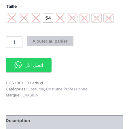
Taille
48
50
52
54
56
58
60
62
64
Ajouter au panier
اتصل الآن
UGS :
001-103 gris cl
Catégories:
Costume
,
Costume Professionnel
Marque :
EVASION
Description