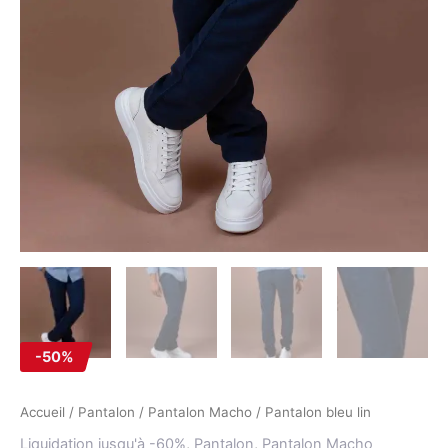
-50%
Accueil
/
Pantalon
/
Pantalon Macho
/ Pantalon bleu lin
Liquidation jusqu'à -60%
,
Pantalon
,
Pantalon Macho