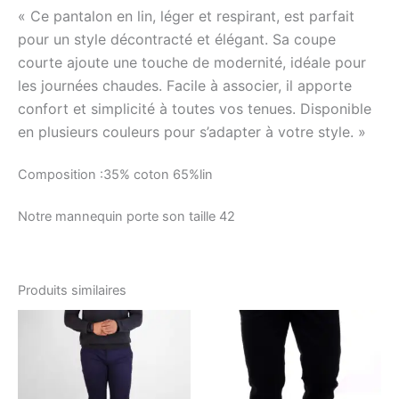
« Ce pantalon en lin, léger et respirant, est parfait
pour un style décontracté et élégant. Sa coupe
courte ajoute une touche de modernité, idéale pour
les journées chaudes. Facile à associer, il apporte
confort et simplicité à toutes vos tenues. Disponible
en plusieurs couleurs pour s’adapter à votre style. »
Composition :35% coton 65%lin
Notre mannequin porte son taille 42
Produits similaires
Le
Le
Le
Le
Ce
Ce
prix
prix
prix
prix
produit
produ
initial
actuel
initial
actuel
était :
est :
a
était :
est :
a
د.ت78.00.
د.ت98.00.
د.ت57.60.
د.ت96.00.
plusieurs
plusi