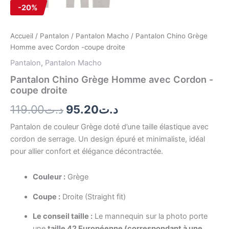
-20%
Accueil
/
Pantalon
/
Pantalon Macho
/ Pantalon Chino Grège
Homme avec Cordon -coupe droite
Pantalon
,
Pantalon Macho
Pantalon Chino Grège Homme avec Cordon -
coupe droite
119.00
د.ت
95.20
د.ت
Pantalon de couleur Grège doté d’une taille élastique avec
cordon de serrage. Un design épuré et minimaliste, idéal
pour allier confort et élégance décontractée.
Couleur :
Grège
Coupe :
Droite (Straight fit)
Le conseil taille :
Le mannequin sur la photo porte
une
taille 42 Européenne (correspondant à une