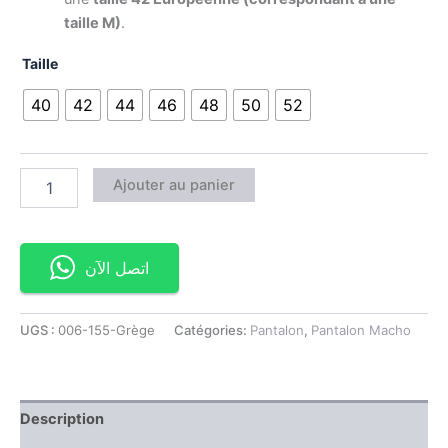
taille M)
.
Taille
40
42
44
46
48
50
52
Ajouter au panier
اتصل الآن
UGS :
006-155-Grège
Catégories:
Pantalon
,
Pantalon Macho
Description