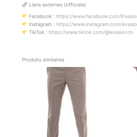
Liens externes (officiels)
Facebook :
https://www.facebook.com/Evasion.
Instagram :
https://www.instagram.com/evasion
TikTok :
https://www.tiktok.com/@evasion.tn
Produits similaires
Le
Le
Ce
prix
prix
produit
initial
actuel
était :
est :
a
د.ت89.20.
د.ت119.00.
plusieurs
variations.
Les
options
peuvent
être