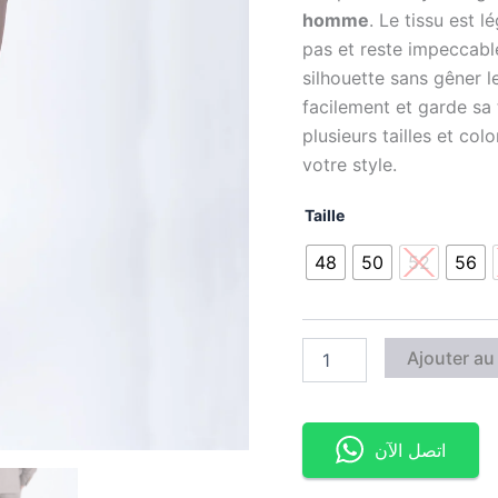
homme
. Le tissu est l
pas et reste impeccabl
silhouette sans gêner 
facilement et garde sa
plusieurs tailles et co
votre style.
Taille
48
50
52
56
Ajouter au
اتصل الآن