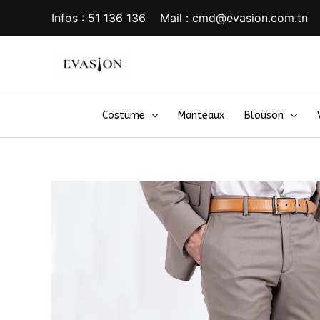
Aller
Infos : 51 136 136 Mail : cmd@evasion.com.tn
au
contenu
Costume
Manteaux
Blouson