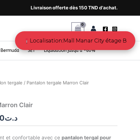
Livraison offerte dès 150 TND d'achat.
Localisation:Mall Manar City étage B
Bermuda
SET
Liquidation jusqu’à -60%
lon tergale
/ Pantalon tergale Marron Clair
Le
prix
arron Clair
al
actuel
40
د.ت
 :
est :
د.ت77.40.
د.ت129.00.
nt et confortable avec ce
pantalon tergal pour