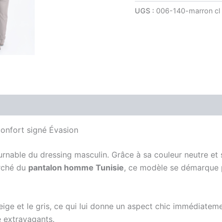
UGS :
006-140-marron cl
is (0)
onfort signé Évasion
rnable du dressing masculin. Grâce à sa couleur neutre et 
arché du
pantalon homme Tunisie
, ce modèle se démarque p
 beige et le gris, ce qui lui donne un aspect chic immédiate
e extravagants.