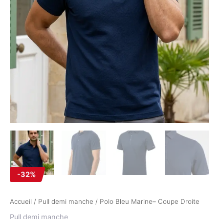
-32%
Accueil
/
Pull demi manche
/ Polo Bleu Marine– Coupe Droite
Pull demi manche