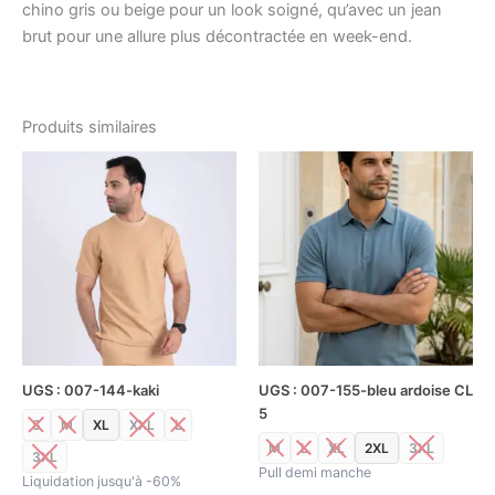
chino gris ou beige pour un look soigné, qu’avec un jean
brut pour une allure plus décontractée en week-end.
Produits similaires
Le
Le
Le
Le
Ce
Ce
prix
prix
prix
prix
produit
produ
initial
actuel
initial
actuel
était :
est :
a
était :
est :
a
د.ت59.10.
د.ت87.00.
د.ت32.00.
د.ت64.00.
plusieurs
plusi
variations.
variat
Les
Les
options
optio
peuvent
peuv
être
être
UGS : 007-144-kaki
UGS : 007-155-bleu ardoise CL
choisies
chois
5
S
M
XL
XXL
L
sur
sur
M
L
XL
2XL
3XL
la
la
3XL
Pull demi manche
page
page
Liquidation jusqu'à -60%