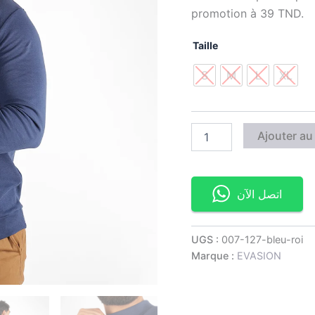
promotion à 39 TND.
Taille
S
M
L
XL
Ajouter au
اتصل الآن
UGS :
007-127-bleu-roi
Marque :
EVASION