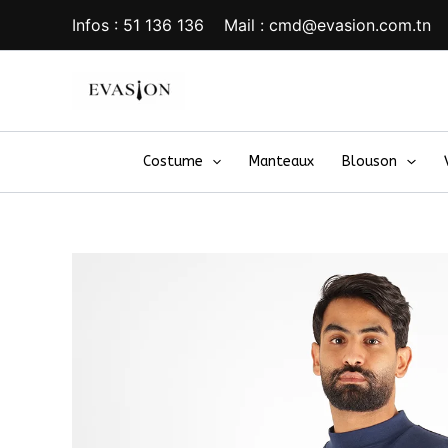
Aller
Infos : 51 136 136 Mail : cmd@evasion.com.tn
au
contenu
Costume
Manteaux
Blouson