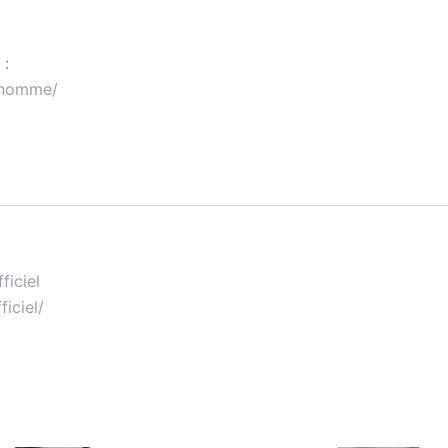
 :
l-homme/
ficiel
iciel/