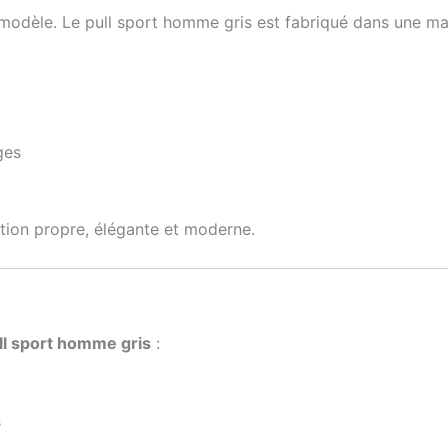
e modèle. Le pull sport homme gris est fabriqué dans une mat
ges
ition propre, élégante et moderne.
ll sport homme gris
:
s