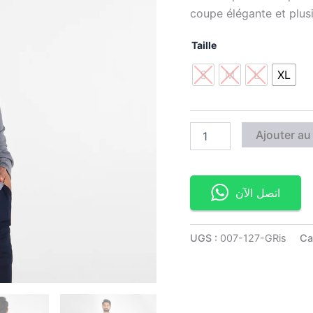
coupe élégante et plusi
Taille
S
M
L
XL
Ajouter au
اتصل الآن
UGS :
007-127-GRis
Ca