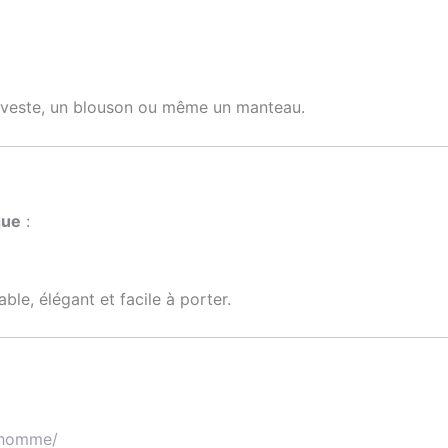
e veste, un blouson ou même un manteau.
que
:
ble, élégant et facile à porter.
l-homme/