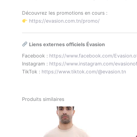
Découvrez les promotions en cours :
https://evasion.com.tn/promo/
Liens externes officiels Évasion
Facebook :
https://www.facebook.com/Evasion.of
Instagram :
https://www.instagram.com/evasionoff
TikTok :
https://www.tiktok.com/@evasion.tn
Produits similaires
Le
Le
Ce
prix
prix
p
produit
initial
actuel
i
était :
est :
é
a
د.ت63.20.
د.ت79.00.
plusieurs