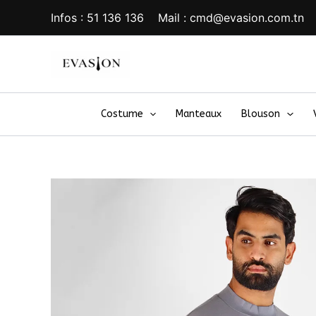
Aller
Infos : 51 136 136 Mail : cmd@evasion.com.tn
au
contenu
Costume
Manteaux
Blouson