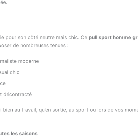
ée.
iée pour son côté neutre mais chic. Ce
pull sport homme gr
mposer de nombreuses tenues :
imaliste moderne
ual chic
nce
t décontracté
si bien au travail, qu’en sortie, au sport ou lors de vos mom
utes les saisons