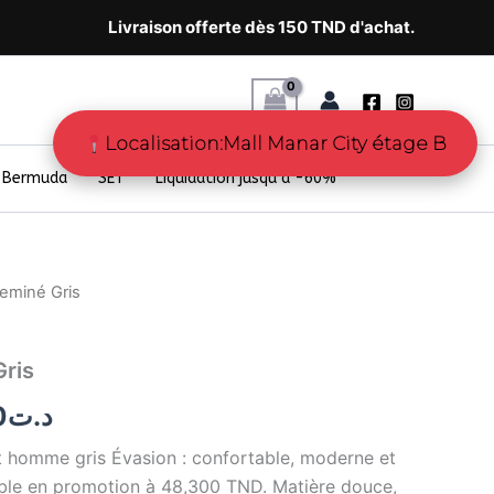
Livraison offerte dès 150 TND d'achat.
Localisation:Mall Manar City étage B
Bermuda
SET
Liquidation jusqu’à -60%
heminé Gris
Le
prix
Gris
actuel
0
د.ت
est :
t homme gris Évasion : confortable, moderne et
د.ت39.00.
د.ت78.00.
nible en promotion à 48,300 TND. Matière douce,