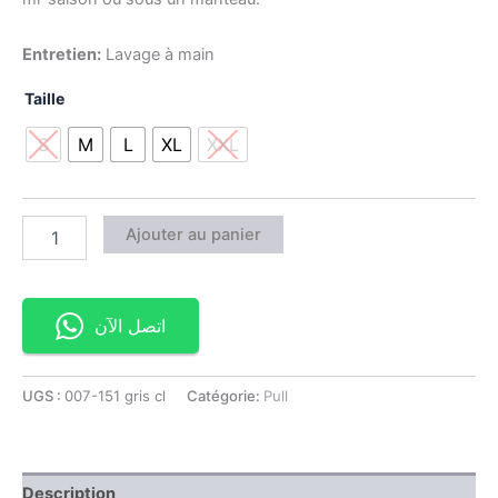
Entretien:
Lavage à main
Taille
S
M
L
XL
XXL
Ajouter au panier
اتصل الآن
UGS :
007-151 gris cl
Catégorie:
Pull
Description