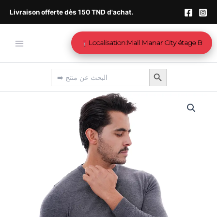
Aller
Livraison offerte dès 150 TND d'achat.
au
contenu
Localisation:Mall Manar City étage B
Search Button
Search
for:
quantité
de
Pull
col
rond
Gris