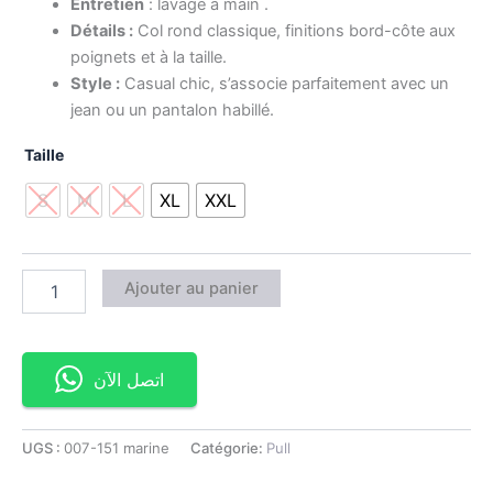
Entretien
: lavage à main .
Détails :
Col rond classique, finitions bord-côte aux
poignets et à la taille.
Style :
Casual chic, s’associe parfaitement avec un
jean ou un pantalon habillé.
Taille
S
M
L
XL
XXL
Ajouter au panier
اتصل الآن
UGS :
007-151 marine
Catégorie:
Pull