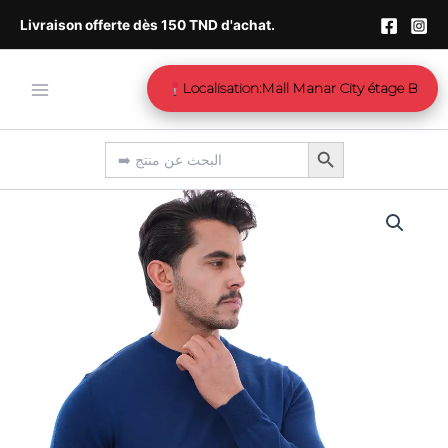
Aller
Livraison offerte dès 150 TND d'achat.
au
contenu
Localisation:Mall Manar City étage B
Search Button
Search
for:
quantité
de
Pull
col
rond
marine