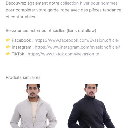
Découvrez également notre
collection hiver pour hommes
pour compléter votre garde-robe avec des pièces tendance
et confortables.
Ressources externes officielles (liens dofollow)
Facebook :
https://www.facebook.com/Evasion.officiel
Instagram :
https://www.instagram.com/evasionofficiel/
TikTok :
https://www.tiktok.com/@evasion.tn
Produits similaires
Le
Le
Le
Le
Ce
Ce
prix
prix
prix
prix
produit
produ
initial
actuel
initial
actuel
était :
est :
a
était :
est :
a
د.ت128.80.
د.ت184.00.
د.ت128.80.
د.ت184.00.
plusieurs
plusi
variations.
variat
Les
Les