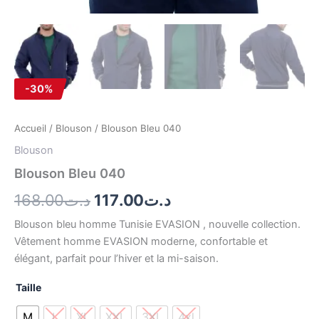
-30%
Accueil
/
Blouson
/ Blouson Bleu 040
Blouson
Blouson Bleu 040
168.00
د.ت
117.00
د.ت
Blouson bleu homme Tunisie EVASION , nouvelle collection.
Vêtement homme EVASION moderne, confortable et
élégant, parfait pour l’hiver et la mi-saison.
Taille
M
L
XL
XXL
3XL
4xl