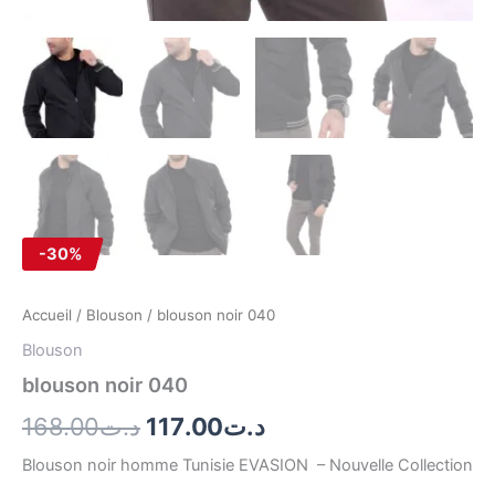
-30%
Accueil
/
Blouson
/ blouson noir 040
Blouson
blouson noir 040
168.00
د.ت
117.00
د.ت
Blouson noir homme Tunisie EVASION – Nouvelle Collection