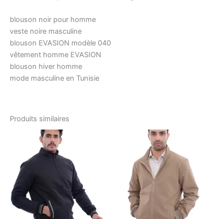
blouson noir pour homme
veste noire masculine
blouson EVASION modèle 040
vêtement homme EVASION
blouson hiver homme
mode masculine en Tunisie
Produits similaires
Le
Le
Le
Le
Ce
Ce
prix
prix
prix
prix
produit
produ
initial
actuel
initial
actuel
était :
est :
a
était :
est :
a
د.ت128.80.
د.ت184.00.
د.ت128.80.
د.ت184.00.
plusieurs
plusi
variations.
variat
Les
Les
options
optio
peuvent
peuv