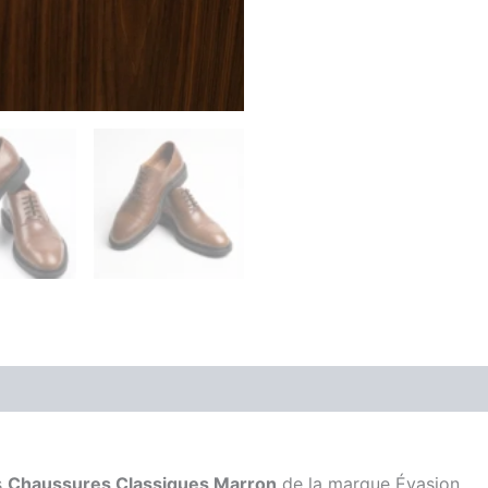
is (0)
s
Chaussures Classiques Marron
de la marque
Évasion
.