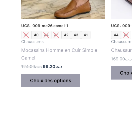
choisies
sur
la
UGS : 009-me26 camel-1
UGS : 009
page
39
40
44
45
42
43
41
44
43
du
Chaussures
Chaussure 
produit
Mocassins Homme en Cuir Simple
Chaussur
Camel
169.00
د.ت
124.00
د.ت
99.20
د.ت
Choi
Choix des options