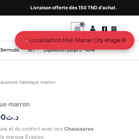
Livraison offerte dès 150 TND d'achat.
Localisation:Mall Manar City étage B
Bermuda
SET
Liquidation jusqu’à -60%
haussure classique marron
Le
prix
que marron
al
actuel
00
د.ت
 :
est :
 luxe et du confort avec nos
Chaussures
د.ت98.00.
د.ت169.00.
la marque
Évasion
.