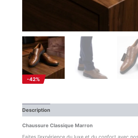
-42%
Description
Information complémentaire
Av
Chaussure Classique Marron
Faites l’expérience du luxe et du confort avec no