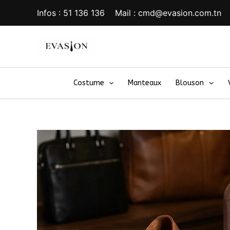
Aller
Infos : 51 136 136 Mail : cmd@evasion.com.tn
au
contenu
Costume
Manteaux
Blouson