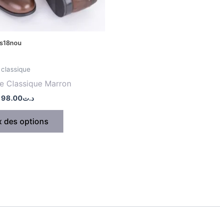
choisies
sur
la
-s18nou
page
du
classique
produit
e Classique Marron
98.00
د.ت
x des options