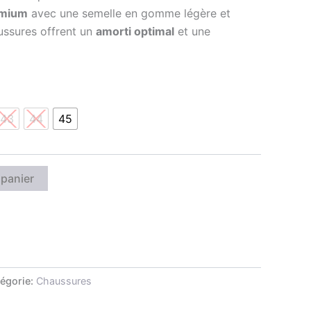
emium
avec une semelle en gomme légère et
ussures offrent un
amorti optimal
et une
43
44
45
 panier
égorie:
Chaussures