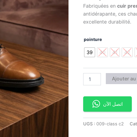
Fabriquées en
cuir pr
antidérapante, ces cha
excellente durabilité.
pointure
39
40
41
42
Ajouter au
اتصل الآن
UGS :
009-class c2
Cat