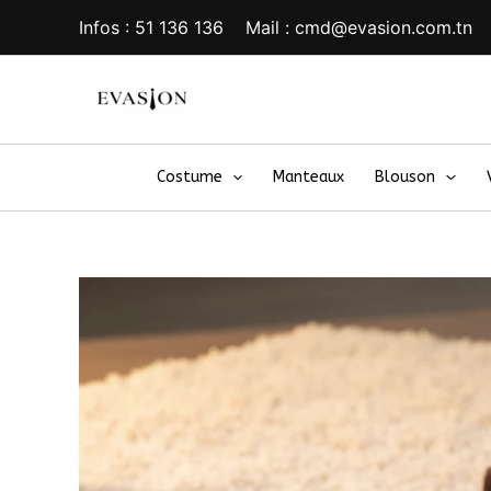
Aller
Infos : 51 136 136 Mail : cmd@evasion.com.tn
au
contenu
Costume
Manteaux
Blouson