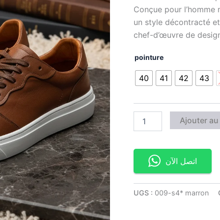
Conçue pour l’homme mo
un style décontracté et
chef-d’œuvre de design
pointure
40
41
42
43
Ajouter au
اتصل الآن
UGS :
009-s4* marron