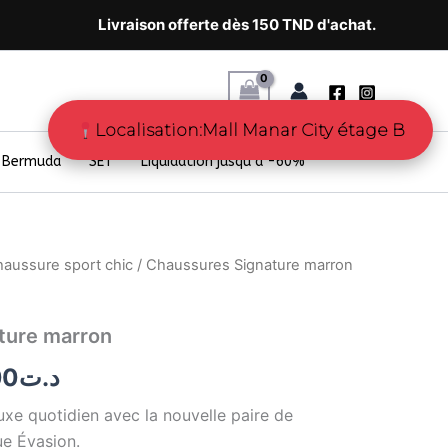
Livraison offerte dès 150 TND d'achat.
Localisation:Mall Manar City étage B
Bermuda
SET
Liquidation jusqu’à -60%
aussure sport chic
/ Chaussures Signature marron
Le
prix
ture marron
al
actuel
00
د.ت
 :
est :
luxe quotidien avec la nouvelle paire de
د.ت98.00.
د.ت169.00.
que
Évasion
.