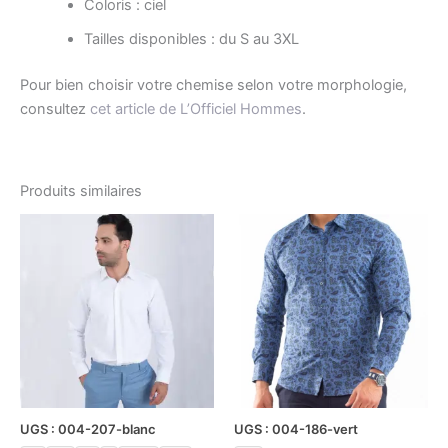
Coloris : ciel
Tailles disponibles : du S au 3XL
Pour bien choisir votre chemise selon votre morphologie,
consultez
cet article de L’Officiel Hommes
.
Produits similaires
Le
Le
Le
Le
Ce
Ce
prix
prix
prix
prix
produit
produ
initial
actuel
initial
actuel
était :
est :
a
était :
est :
a
د.ت27.60.
د.ت69.00.
د.ت68.00.
د.ت85.00.
plusieurs
plusi
variations.
variat
Les
Les
options
optio
peuvent
peuv
être
être
UGS : 004-207-blanc
UGS : 004-186-vert
choisies
chois