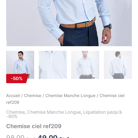
-50%
Accueil
/
Chemise
/
Chemise Manche Longue
/ Chemise ciel
ref209
Chemise
,
Chemise Manche Longue
,
Liquidation jusqu'à
-60%
Chemise ciel ref209
98.00
د.ت
49.00
د.ت