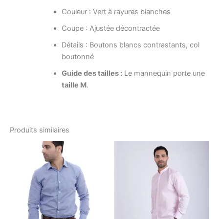
Couleur : Vert à rayures blanches
Coupe : Ajustée décontractée
Détails : Boutons blancs contrastants, col
boutonné
Guide des tailles :
Le mannequin porte une
taille M
.
Produits similaires
Le
Le
Le
Le
Ce
Ce
prix
prix
prix
prix
produit
produ
initial
actuel
initial
actuel
était :
est :
a
était :
est :
a
د.ت58.80.
د.ت98.00.
د.ت68.60.
د.ت98.00.
plusieurs
plusi
variations.
variat
Les
Les
options
optio