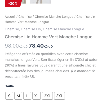
-20%
Accueil
/
Chemise
/
Chemise Manche Longue
/ Chemise Lin
Homme Vert Manche Longue
Chemise
,
Chemise LIn
,
Chemise Manche Longue
Chemise Lin Homme Vert Manche Longue
98.00
د.ت
78.40
د.ت
L’élégance affirmée au quotidien avec cette chemise
manches longue Vert. Son tissu léger en lin (70%) et coton
(30%) à fines rayures vous garantit une silhouette chic et
décontractée lors des journées chaudes.
(Le mannequin
porte une taille M).
Taille
S
M
L
XL
2XL
3XL