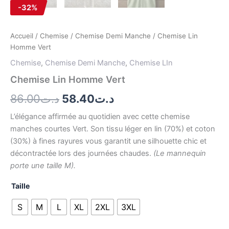
-32%
Accueil
/
Chemise
/
Chemise Demi Manche
/ Chemise Lin
Homme Vert
Chemise
,
Chemise Demi Manche
,
Chemise LIn
Chemise Lin Homme Vert
86.00
د.ت
58.40
د.ت
L’élégance affirmée au quotidien avec cette chemise
manches courtes Vert. Son tissu léger en lin (70%) et coton
(30%) à fines rayures vous garantit une silhouette chic et
décontractée lors des journées chaudes.
(Le mannequin
porte une taille M).
Taille
S
M
L
XL
2XL
3XL