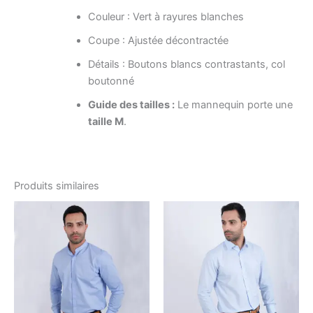
Couleur : Vert à rayures blanches
Coupe : Ajustée décontractée
Détails : Boutons blancs contrastants, col
boutonné
Guide des tailles :
Le mannequin porte une
taille M
.
Produits similaires
Le
Le
Le
Le
Ce
Ce
prix
prix
prix
prix
produit
produ
initial
actuel
initial
actuel
était :
est :
a
était :
est :
a
د.ت49.00.
د.ت98.00.
د.ت58.80.
د.ت98.00.
plusieurs
plusi
variations.
variat
Les
Les
options
optio