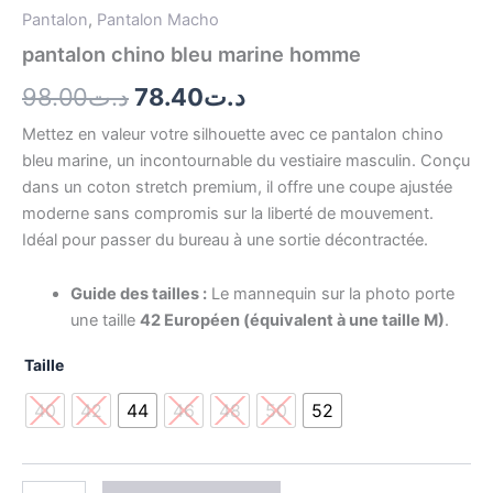
Pantalon
,
Pantalon Macho
pantalon chino bleu marine homme
98.00
د.ت
78.40
د.ت
Mettez en valeur votre silhouette avec ce pantalon chino
bleu marine, un incontournable du vestiaire masculin. Conçu
dans un coton stretch premium, il offre une coupe ajustée
moderne sans compromis sur la liberté de mouvement.
Idéal pour passer du bureau à une sortie décontractée.
Guide des tailles :
Le mannequin sur la photo porte
une taille
42 Européen (équivalent à une taille M)
.
Taille
40
42
44
46
48
50
52