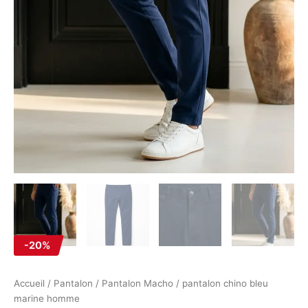
-20%
Accueil
/
Pantalon
/
Pantalon Macho
/ pantalon chino bleu
marine homme