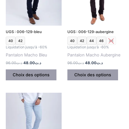
variations.
variat
Les
Les
options
optio
peuvent
peuv
être
être
UGS : 006-129-bleu
UGS : 006-129-aubergine
choisies
chois
40
42
40
42
44
46
48
sur
sur
Liquidation jusqu'à -60%
Liquidation jusqu'à -60%
la
la
Pantalon Macho Bleu
Pantalon Macho Aubergine
page
page
du
du
96.00
د.ت
48.00
د.ت
96.00
د.ت
48.00
د.ت
produit
produ
Choix des options
Choix des options
Le
Le
Ce
prix
prix
produit
initial
actuel
était :
est :
a
د.ت79.00.
د.ت99.00.
plusieurs
variations.