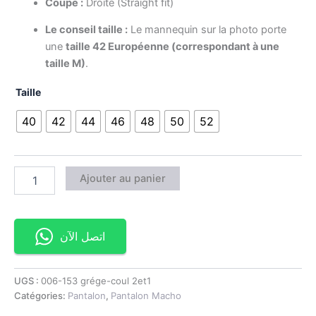
Coupe :
Droite (Straight fit)
Le conseil taille :
Le mannequin sur la photo porte
une
taille 42 Européenne (correspondant à une
taille M)
.
Taille
40
42
44
46
48
50
52
Ajouter au panier
اتصل الآن
UGS :
006-153 grége-coul 2et1
Catégories:
Pantalon
,
Pantalon Macho