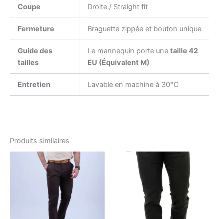
Coupe
Droite / Straight fit
Fermeture
Braguette zippée et bouton unique
Guide des
Le mannequin porte une
taille 42
tailles
EU (Équivalent M)
Entretien
Lavable en machine à 30°C
Produits similaires
Le
Le
Le
Le
Ce
Ce
prix
prix
prix
prix
produit
produ
initial
actuel
initial
actuel
était :
est :
a
était :
est :
a
د.ت78.00.
د.ت98.00.
د.ت49.50.
د.ت99.00.
plusieurs
plusi
variations.
variat
Les
Les