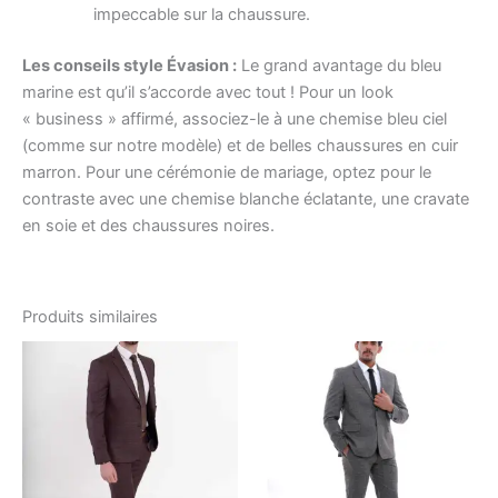
impeccable sur la chaussure.
Les conseils style Évasion :
Le grand avantage du bleu
marine est qu’il s’accorde avec tout ! Pour un look
« business » affirmé, associez-le à une chemise bleu ciel
(comme sur notre modèle) et de belles chaussures en cuir
marron. Pour une cérémonie de mariage, optez pour le
contraste avec une chemise blanche éclatante, une cravate
en soie et des chaussures noires.
Produits similaires
Le
Le
Le
Le
Ce
Ce
prix
prix
prix
prix
produit
produ
initial
actuel
initial
actuel
était :
est :
a
était :
est :
a
د.ت285.00.
د.ت570.00.
د.ت299.00.
د.ت599.00.
plusieurs
plusi
variations.
variat
Les
Les