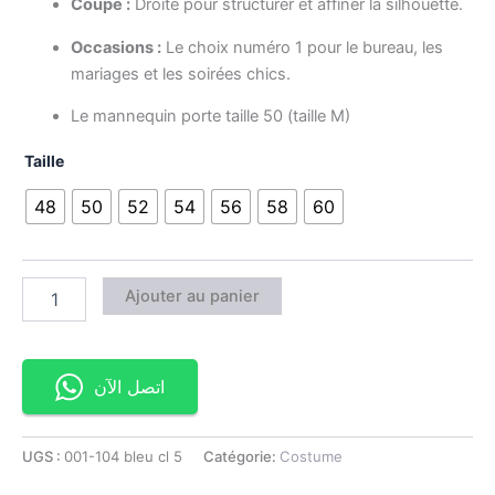
Coupe :
Droite pour structurer et affiner la silhouette.
Occasions :
Le choix numéro 1 pour le bureau, les
mariages et les soirées chics.
Le mannequin porte taille 50 (taille M)
Taille
48
50
52
54
56
58
60
Ajouter au panier
اتصل الآن
UGS :
001-104 bleu cl 5
Catégorie:
Costume