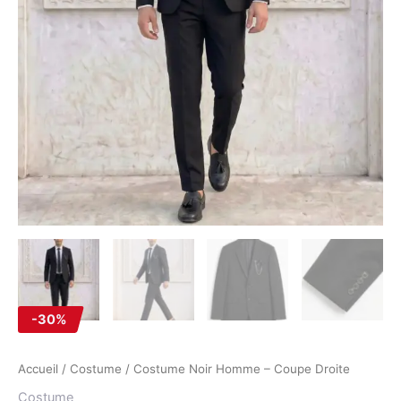
-30%
Accueil
/
Costume
/ Costume Noir Homme – Coupe Droite
Costume