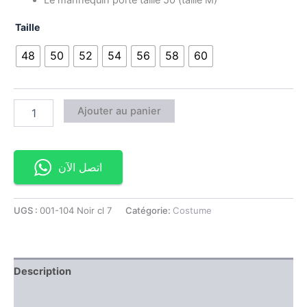
Taille
48
50
52
54
56
58
60
Ajouter au panier
اتصل الآن
UGS :
001-104 Noir cl 7
Catégorie:
Costume
Description
Information complémentaire