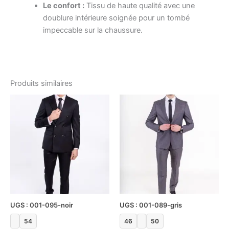
Le confort :
Tissu de haute qualité avec une
doublure intérieure soignée pour un tombé
impeccable sur la chaussure.
Produits similaires
Le
Le
Le
Le
Ce
Ce
prix
prix
prix
prix
produit
produ
initial
actuel
initial
actuel
était :
est :
a
était :
est :
a
د.ت256.00.
د.ت640.00.
د.ت296.00.
د.ت740.00.
plusieurs
plusi
variations.
variat
Les
Les
options
optio
peuvent
peuv
être
être
UGS : 001-095-noir
UGS : 001-089-gris
choisies
chois
54
46
50
sur
sur