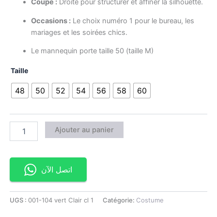
Coupe :
Droite pour structurer et affiner la silhouette.
Occasions :
Le choix numéro 1 pour le bureau, les
mariages et les soirées chics.
Le mannequin porte taille 50 (taille M)
Taille
48
50
52
54
56
58
60
Ajouter au panier
اتصل الآن
UGS :
001-104 vert Clair cl 1
Catégorie:
Costume